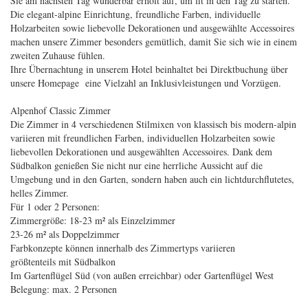
Sie am nächsten Tag wunderbar erholt auf, um fit in den Tag zu starten.
Die elegant-alpine Einrichtung, freundliche Farben, individuelle
Holzarbeiten sowie liebevolle Dekorationen und ausgewählte Accessoires
machen unsere Zimmer besonders gemütlich, damit Sie sich wie in einem
zweiten Zuhause fühlen.
Ihre Übernachtung in unserem Hotel beinhaltet bei Direktbuchung über
unsere Homepage eine Vielzahl an Inklusivleistungen und Vorzügen.
Alpenhof Classic Zimmer
Die Zimmer in 4 verschiedenen Stilmixen von klassisch bis modern-alpin
variieren mit freundlichen Farben, individuellen Holzarbeiten sowie
liebevollen Dekorationen und ausgewählten Accessoires. Dank dem
Südbalkon genießen Sie nicht nur eine herrliche Aussicht auf die
Umgebung und in den Garten, sondern haben auch ein lichtdurchflutetes,
helles Zimmer.
Für 1 oder 2 Personen:
Zimmergröße: 18-23 m² als Einzelzimmer
23-26 m² als Doppelzimmer
Farbkonzepte können innerhalb des Zimmertyps variieren
größtenteils mit Südbalkon
Im Gartenflügel Süd (von außen erreichbar) oder Gartenflügel West
Belegung: max. 2 Personen