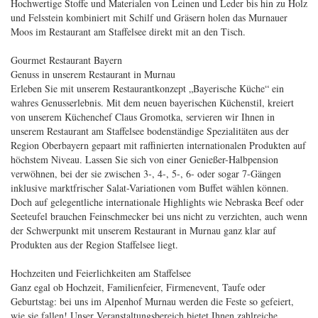
Hochwertige Stoffe und Materialen von Leinen und Leder bis hin zu Holz
und Felsstein kombiniert mit Schilf und Gräsern holen das Murnauer
Moos im Restaurant am Staffelsee direkt mit an den Tisch.
Gourmet Restaurant Bayern
Genuss in unserem Restaurant in Murnau
Erleben Sie mit unserem Restaurantkonzept „Bayerische Küche“ ein
wahres Genusserlebnis. Mit dem neuen bayerischen Küchenstil, kreiert
von unserem Küchenchef Claus Gromotka, servieren wir Ihnen in
unserem Restaurant am Staffelsee bodenständige Spezialitäten aus der
Region Oberbayern gepaart mit raffinierten internationalen Produkten auf
höchstem Niveau. Lassen Sie sich von einer Genießer-Halbpension
verwöhnen, bei der sie zwischen 3-, 4-, 5-, 6- oder sogar 7-Gängen
inklusive marktfrischer Salat-Variationen vom Buffet wählen können.
Doch auf gelegentliche internationale Highlights wie Nebraska Beef oder
Seeteufel brauchen Feinschmecker bei uns nicht zu verzichten, auch wenn
der Schwerpunkt mit unserem Restaurant in Murnau ganz klar auf
Produkten aus der Region Staffelsee liegt.
Hochzeiten und Feierlichkeiten am Staffelsee
Ganz egal ob Hochzeit, Familienfeier, Firmenevent, Taufe oder
Geburtstag: bei uns im Alpenhof Murnau werden die Feste so gefeiert,
wie sie fallen! Unser Veranstaltungsbereich bietet Ihnen zahlreiche