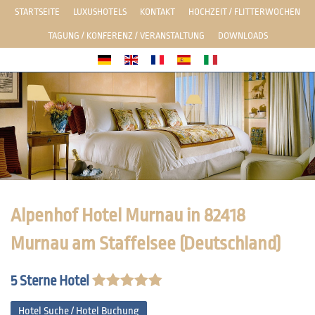
STARTSEITE
LUXUSHOTELS
KONTAKT
HOCHZEIT / FLITTERWOCHEN
TAGUNG / KONFERENZ / VERANSTALTUNG
DOWNLOADS
Alpenhof Hotel Murnau in 82418
Murnau am Staffelsee (Deutschland)
5 Sterne Hotel
Hotel Suche / Hotel Buchung