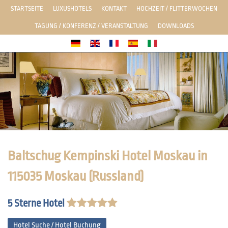
STARTSEITE
LUXUSHOTELS
KONTAKT
HOCHZEIT / FLITTERWOCHEN
TAGUNG / KONFERENZ / VERANSTALTUNG
DOWNLOADS
Baltschug Kempinski Hotel Moskau in
115035 Moskau (Russland)
5 Sterne Hotel
Hotel Suche / Hotel Buchung