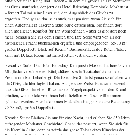
Studio Suite: In Krieg und Frieden – in dem ein großer Teil in Sichtweite
des Ortes stattfindet, der jetzt das Hotel Baltschug Kempinski Moskau ist
– fordert Tolstoi seine Leser auf, den Augenblick des Glücks zu
ergreifen. Und genau das ist es auch, was passiert, wenn Sie sich für
einen Aufenthalt in unserer Studio Suite entscheiden. Sie finden dort
allen möglichen Komfort für Ihr Wohlbefinden – aber es gibt dort noch
mehr: Schauen Sie aus dem Fenster, und Ihre Seele wird von all der
historischen Pracht buchstäblich ergriffen und emporgehoben: 65-70 m²,
großes Doppelbett, Blick auf Kreml / Basiliuskathedrale / Roter Platz, ,
kann mit Deluxe Room mit Einzelbetten verbunden werden.
Executive Suite: Das Hotel Baltschug Kempinski Moskau hat bereits viele
Mitglieder verschiedener Königshäuser sowie Staatsoberhäupter und
Premierminister beherbergt. Die Executive Suite ist genau so erhaben wie
die Gäste, die hier logiert haben. Auf gewisse Weise ist es sehr passend,
dass die Gäste hier einen Blick aus der Vogelperspektive auf den Kreml
erhalten, wo so viele von ihnen bei offiziellen Anlässen willkommen
geheißen werden. Hier bekommen Maßstäbe eine ganz andere Bedeutung:
70-78 m2, großes Doppelbett
Kremlin Suite: Bleiben Sie nur für eine Nacht, und erleben Sie 850 Jahre
aufregender Moskauer Geschichte! Genau das passiert, wenn Sie sich für
die Kremlin Suite, denn es würde das ganze Talent eines Künstlers der