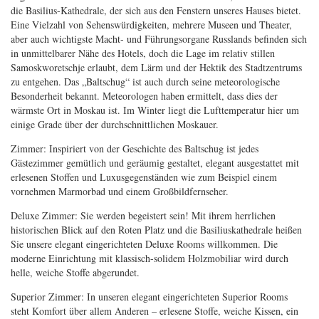
die Basilius-Kathedrale, der sich aus den Fenstern unseres Hauses bietet.
Eine Vielzahl von Sehenswürdigkeiten, mehrere Museen und Theater,
aber auch wichtigste Macht- und Führungsorgane Russlands befinden sich
in unmittelbarer Nähe des Hotels, doch die Lage im relativ stillen
Samoskworetschje erlaubt, dem Lärm und der Hektik des Stadtzentrums
zu entgehen. Das „Baltschug“ ist auch durch seine meteorologische
Besonderheit bekannt. Meteorologen haben ermittelt, dass dies der
wärmste Ort in Moskau ist. Im Winter liegt die Lufttemperatur hier um
einige Grade über der durchschnittlichen Moskauer.
Zimmer: Inspiriert von der Geschichte des Baltschug ist jedes
Gästezimmer gemütlich und geräumig gestaltet, elegant ausgestattet mit
erlesenen Stoffen und Luxusgegenständen wie zum Beispiel einem
vornehmen Marmorbad und einem Großbildfernseher.
Deluxe Zimmer: Sie werden begeistert sein! Mit ihrem herrlichen
historischen Blick auf den Roten Platz und die Basiliuskathedrale heißen
Sie unsere elegant eingerichteten Deluxe Rooms willkommen. Die
moderne Einrichtung mit klassisch-solidem Holzmobiliar wird durch
helle, weiche Stoffe abgerundet.
Superior Zimmer: In unseren elegant eingerichteten Superior Rooms
steht Komfort über allem Anderen – erlesene Stoffe, weiche Kissen, ein