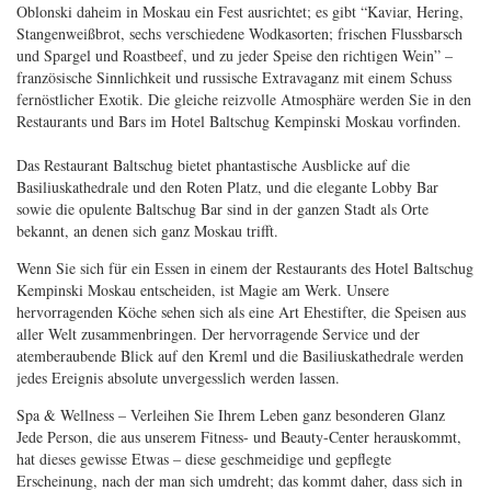
Oblonski daheim in Moskau ein Fest ausrichtet; es gibt “Kaviar, Hering,
Stangenweißbrot, sechs verschiedene Wodkasorten; frischen Flussbarsch
und Spargel und Roastbeef, und zu jeder Speise den richtigen Wein” –
französische Sinnlichkeit und russische Extravaganz mit einem Schuss
fernöstlicher Exotik. Die gleiche reizvolle Atmosphäre werden Sie in den
Restaurants und Bars im Hotel Baltschug Kempinski Moskau vorfinden.
Das Restaurant Baltschug bietet phantastische Ausblicke auf die
Basiliuskathedrale und den Roten Platz, und die elegante Lobby Bar
sowie die opulente Baltschug Bar sind in der ganzen Stadt als Orte
bekannt, an denen sich ganz Moskau trifft.
Wenn Sie sich für ein Essen in einem der Restaurants des Hotel Baltschug
Kempinski Moskau entscheiden, ist Magie am Werk. Unsere
hervorragenden Köche sehen sich als eine Art Ehestifter, die Speisen aus
aller Welt zusammenbringen. Der hervorragende Service und der
atemberaubende Blick auf den Kreml und die Basiliuskathedrale werden
jedes Ereignis absolute unvergesslich werden lassen.
Spa & Wellness – Verleihen Sie Ihrem Leben ganz besonderen Glanz
Jede Person, die aus unserem Fitness- und Beauty-Center herauskommt,
hat dieses gewisse Etwas – diese geschmeidige und gepflegte
Erscheinung, nach der man sich umdreht; das kommt daher, dass sich in