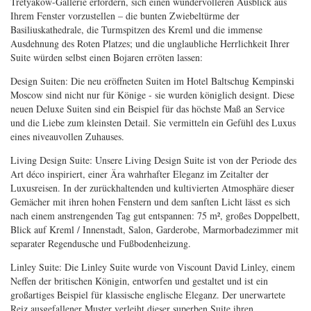
Tretyakow-Gallerie erfordern, sich einen wundervolleren Ausblick aus
Ihrem Fenster vorzustellen – die bunten Zwiebeltürme der
Basiliuskathedrale, die Turmspitzen des Kreml und die immense
Ausdehnung des Roten Platzes; und die unglaubliche Herrlichkeit Ihrer
Suite würden selbst einen Bojaren erröten lassen:
Design Suiten: Die neu eröffneten Suiten im Hotel Baltschug Kempinski
Moscow sind nicht nur für Könige - sie wurden königlich designt. Diese
neuen Deluxe Suiten sind ein Beispiel für das höchste Maß an Service
und die Liebe zum kleinsten Detail. Sie vermitteln ein Gefühl des Luxus
eines niveauvollen Zuhauses.
Living Design Suite: Unsere Living Design Suite ist von der Periode des
Art déco inspiriert, einer Ära wahrhafter Eleganz im Zeitalter der
Luxusreisen. In der zurückhaltenden und kultivierten Atmosphäre dieser
Gemächer mit ihren hohen Fenstern und dem sanften Licht lässt es sich
nach einem anstrengenden Tag gut entspannen: 75 m², großes Doppelbett,
Blick auf Kreml / Innenstadt, Salon, Garderobe, Marmorbadezimmer mit
separater Regendusche und Fußbodenheizung.
Linley Suite: Die Linley Suite wurde von Viscount David Linley, einem
Neffen der britischen Königin, entworfen und gestaltet und ist ein
großartiges Beispiel für klassische englische Eleganz. Der unerwartete
Reiz ausgefallener Muster verleiht dieser superben Suite ihren