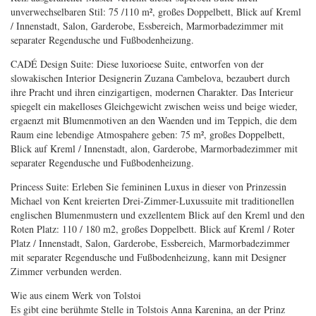
unverwechselbaren Stil: 75 /110 m², großes Doppelbett, Blick auf Kreml
/ Innenstadt, Salon, Garderobe, Essbereich, Marmorbadezimmer mit
separater Regendusche und Fußbodenheizung.
CADÉ Design Suite: Diese luxorioese Suite, entworfen von der
slowakischen Interior Designerin Zuzana Cambelova, bezaubert durch
ihre Pracht und ihren einzigartigen, modernen Charakter. Das Interieur
spiegelt ein makelloses Gleichgewicht zwischen weiss und beige wieder,
ergaenzt mit Blumenmotiven an den Waenden und im Teppich, die dem
Raum eine lebendige Atmospahere geben: 75 m², großes Doppelbett,
Blick auf Kreml / Innenstadt, alon, Garderobe, Marmorbadezimmer mit
separater Regendusche und Fußbodenheizung.
Princess Suite: Erleben Sie femininen Luxus in dieser von Prinzessin
Michael von Kent kreierten Drei-Zimmer-Luxussuite mit traditionellen
englischen Blumenmustern und exzellentem Blick auf den Kreml und den
Roten Platz: 110 / 180 m2, großes Doppelbett. Blick auf Kreml / Roter
Platz / Innenstadt, Salon, Garderobe, Essbereich, Marmorbadezimmer
mit separater Regendusche und Fußbodenheizung, kann mit Designer
Zimmer verbunden werden.
Wie aus einem Werk von Tolstoi
Es gibt eine berühmte Stelle in Tolstois Anna Karenina, an der Prinz