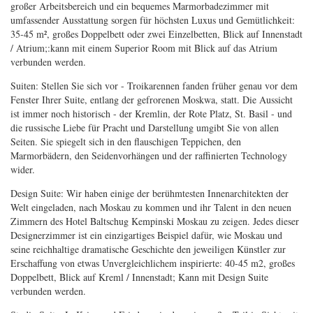
großer Arbeitsbereich und ein bequemes Marmorbadezimmer mit
umfassender Ausstattung sorgen für höchsten Luxus und Gemütlichkeit:
35-45 m², großes Doppelbett oder zwei Einzelbetten, Blick auf Innenstadt
/ Atrium;:kann mit einem Superior Room mit Blick auf das Atrium
verbunden werden.
Suiten: Stellen Sie sich vor - Troikarennen fanden früher genau vor dem
Fenster Ihrer Suite, entlang der gefrorenen Moskwa, statt. Die Aussicht
ist immer noch historisch - der Kremlin, der Rote Platz, St. Basil - und
die russische Liebe für Pracht und Darstellung umgibt Sie von allen
Seiten. Sie spiegelt sich in den flauschigen Teppichen, den
Marmorbädern, den Seidenvorhängen und der raffinierten Technology
wider.
Design Suite: Wir haben einige der berühmtesten Innenarchitekten der
Welt eingeladen, nach Moskau zu kommen und ihr Talent in den neuen
Zimmern des Hotel Baltschug Kempinski Moskau zu zeigen. Jedes dieser
Designerzimmer ist ein einzigartiges Beispiel dafür, wie Moskau und
seine reichhaltige dramatische Geschichte den jeweiligen Künstler zur
Erschaffung von etwas Unvergleichlichem inspirierte: 40-45 m2, großes
Doppelbett, Blick auf Kreml / Innenstadt; Kann mit Design Suite
verbunden werden.