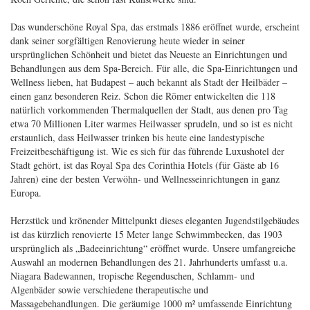
Das wunderschöne Royal Spa, das erstmals 1886 eröffnet wurde, erscheint
dank seiner sorgfältigen Renovierung heute wieder in seiner
ursprünglichen Schönheit und bietet das Neueste an Einrichtungen und
Behandlungen aus dem Spa-Bereich. Für alle, die Spa-Einrichtungen und
Wellness lieben, hat Budapest – auch bekannt als Stadt der Heilbäder –
einen ganz besonderen Reiz. Schon die Römer entwickelten die 118
natürlich vorkommenden Thermalquellen der Stadt, aus denen pro Tag
etwa 70 Millionen Liter warmes Heilwasser sprudeln, und so ist es nicht
erstaunlich, dass Heilwasser trinken bis heute eine landestypische
Freizeitbeschäftigung ist. Wie es sich für das führende Luxushotel der
Stadt gehört, ist das Royal Spa des Corinthia Hotels (für Gäste ab 16
Jahren) eine der besten Verwöhn- und Wellnesseinrichtungen in ganz
Europa.
Herzstück und krönender Mittelpunkt dieses eleganten Jugendstilgebäudes
ist das kürzlich renovierte 15 Meter lange Schwimmbecken, das 1903
ursprünglich als „Badeeinrichtung“ eröffnet wurde. Unsere umfangreiche
Auswahl an modernen Behandlungen des 21. Jahrhunderts umfasst u.a.
Niagara Badewannen, tropische Regenduschen, Schlamm- und
Algenbäder sowie verschiedene therapeutische und
Massagebehandlungen. Die geräumige 1000 m² umfassende Einrichtung