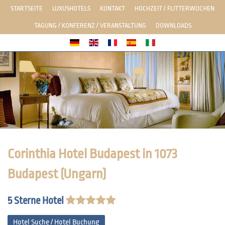
STARTSEITE
LUXUSHOTELS
KONTAKT
HOCHZEIT / FLITTERWOCHEN
TAGUNG / KONFERENZ / VERANSTALTUNG
DOWNLOADS
Corinthia Hotel Budapest in 1073
Budapest (Ungarn)
5 Sterne Hotel
Hotel Suche / Hotel Buchung