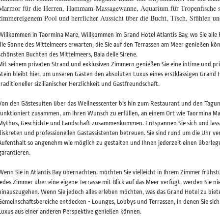
Marmor für die Herren, Hammam-Massagewanne, Aquarium für Tropenfische s
zimmereigenem Pool und herrlicher Aussicht über die Bucht, Tisch, Stühlen un
Willkommen in Taormina Mare, Willkommen im Grand Hotel Atlantis Bay, wo Sie alle F
die Sonne des Mittelmeers erwarten, die Sie auf den Terrassen am Meer genießen kön
schönsten Buchten des Mittelmeers, Baia delle Sirene.
Mit seinem privaten Strand und exklusiven Zimmern genießen Sie eine intime und pr
Stein bleibt hier, um unseren Gästen den absoluten Luxus eines erstklassigen Grand H
traditioneller sizilianischer Herzlichkeit und Gastfreundschaft.
Von den Gästesuiten über das Wellnesscenter bis hin zum Restaurant und den Tagun
funktioniert zusammen, um Ihren Wunsch zu erfüllen, an einem Ort wie Taormina Ma
Mythos, Geschichte und Landschaft zusammenkommen. Entspannen Sie sich und lasse
diskreten und professionellen Gastassistenten betreuen. Sie sind rund um die Uhr ve
Aufenthalt so angenehm wie möglich zu gestalten und Ihnen jederzeit einen überleg
garantieren.
Wenn Sie in Atlantis Bay übernachten, möchten Sie vielleicht in Ihrem Zimmer frühstü
jedes Zimmer über eine eigene Terrasse mit Blick auf das Meer verfügt, werden Sie ni
hinauszugehen. Wenn Sie jedoch alles erleben möchten, was das Grand Hotel zu biet
Gemeinschaftsbereiche entdecken - Lounges, Lobbys und Terrassen, in denen Sie sic
Luxus aus einer anderen Perspektive genießen können.