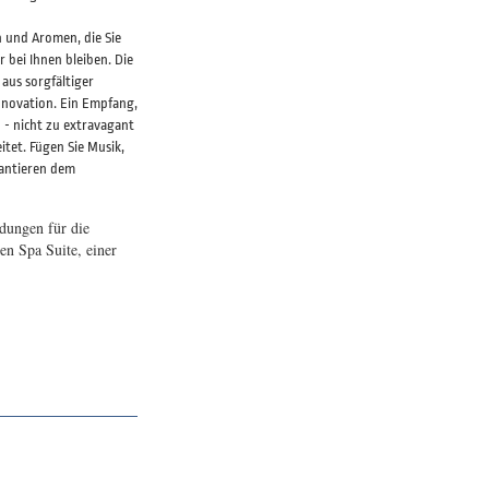
n und Aromen, die Sie
 bei Ihnen bleiben. Die
 aus sorgfältiger
Innovation. Ein Empfang,
 - nicht zu extravagant
tet. Fügen Sie Musik,
rantieren dem
dungen für die
n Spa Suite, einer