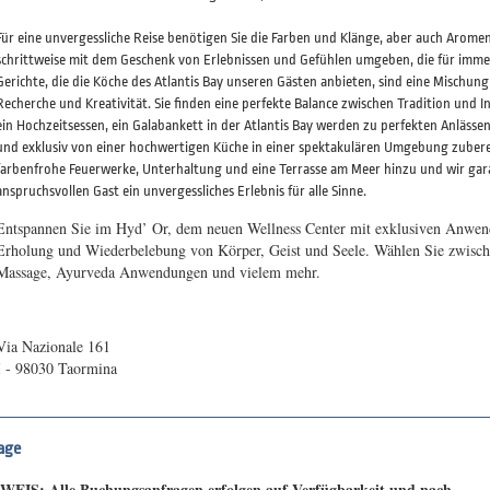
Für eine unvergessliche Reise benötigen Sie die Farben und Klänge, aber auch Arome
schrittweise mit dem Geschenk von Erlebnissen und Gefühlen umgeben, die für immer
Gerichte, die die Köche des Atlantis Bay unseren Gästen anbieten, sind eine Mischung
Recherche und Kreativität. Sie finden eine perfekte Balance zwischen Tradition und 
ein Hochzeitsessen, ein Galabankett in der Atlantis Bay werden zu perfekten Anlässen
und exklusiv von einer hochwertigen Küche in einer spektakulären Umgebung zuberei
farbenfrohe Feuerwerke, Unterhaltung und eine Terrasse am Meer hinzu und wir ga
anspruchsvollen Gast ein unvergessliches Erlebnis für alle Sinne.
Entspannen Sie im Hyd’ Or, dem neuen Wellness Center mit exklusiven Anwen
Erholung und Wiederbelebung von Körper, Geist und Seele. Wählen Sie zwische
Massage, Ayurveda Anwendungen und vielem mehr.
Via Nazionale 161
I - 98030 Taormina
age
WEIS: Alle Buchungsanfragen erfolgen auf Verfügbarkeit und nach