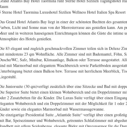
Grand Atlantis Bay Hotel Taormina fünf Sterne Hotel Sizilien Tagungshotel Ita
Raum
5 Sterne Hotel Taormina Luxushotel Sizilien Wellness Hotel Italien Spa Resort
Das Grand Hotel Atlantis Bay liegt in einer der schönsten Buchten des gesamte
Farben, Licht und Sonne man von der Meeresterrasse aus genießen kann. Am 
Meer und in weiteren hauseigenen Einrichtungen können die Gäste die intime u
Atmosphäre des Hotels genießen.
Die 83 elegant und zugleich geschmackvollen Zimmer teilen sich in Deluxe Zi
mit mindestens 23 qm Wohnfläche. Alle Zimmer sind mit Bademantel, Föhn, S
Dusche/WC, Safe, Minibar, Klimaanlage, Balkon oder Terrasse ausgestattet. A
sind mit Marmorbad mit elegantem Waschbereich sowie Parkettboden ausgestatt
Unterbringung bietet einen Balkon bzw. Terrasse mit herrlichem Meerblick, Tis
Liegestuhl.
Die Juniorsuite (30 qm)verfügt zusätzlich über eine Sitzecke und Bad mit dop
Die Superior Suite bietet einen kleinen Wohnbereich und ein Doppelzimmer mit
oder 2 Zusatzbetten für die Kinder. Die Luxus Suite verfügt über einen Eingang
eleganten Wohnbereich und ein Doppelzimmer mit der Möglichkeit für 1 oder 2 
Kinder sowie ein elegantes Marmorbad mit Wassermassagewanne.
Die einzigartige Presidential Suite „Atlantide Suite“ verfügt über einen großz
mit Bar, Speisezimmer und Wohnbereich, getrenntes Schlafzimmer mit abgedun
Rundbett mit edlem Seidenbezug, elegante Bäder mit Onyxmarmor für die Da