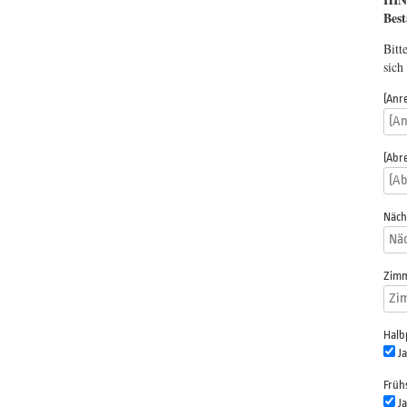
Best
Bitt
sich
(Anr
(Abr
Näch
Zimm
Halb
Ja
Früh
Ja