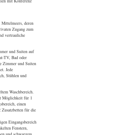
lien mit Konferenz
n Mittelmeers, deren
privaten Zugang zum
nd vertrauliche
mmer und Suiten auf
at-TV, Bad oder
lle Zimmer und Suiten
et. Jede
ch, Stühlen und
peltem Waschbereich.
 Möglichkeit für 1
sbereich, einen
Zusatzbetten für die
ügigen Eingangsbereich
kelten Fenstern,
men und schwarzem