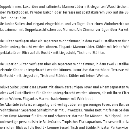
Doppelzimmer: Luxuriöse und raffinierte Marmorbäder mit eleganten Waschtischen.
über Parkettböden. Privater Balkon oder Terrasse mit spektakulärem Blick auf die Buc
Tisch und Stühlen.
Die Junior Suiten sind elegant eingerichtet und verfügen über einen Wohnbereich un
Badezimmer mit Doppelwaschtischen aus Marmor. Alle Zimmer verfügen über Parket
Die Suiten verfügen über ein separates Wohnzimmer, in dem zwei Zustellbetten für m
Kinder untergebracht werden können. Elegante Marmorbäder. Kühler mit feinen Wei
spektakulärem Blick auf die Bucht - mit Liegestuhl, Tisch und Stühlen.
Die Superior Suiten verfügen über ein separates Wohnzimmer, in dem zwei Zustellbet
reisende Kinder untergebracht werden können. Luxuriöse Marmorbäder. Terrasse mit 
die Bucht - mit Liegestuhl, Tisch und Stühlen. Kühler mit feinen Weinen.
Deluxe Suite: Luxuriöses Layout mit einem geräumigen Foyer und einem separaten 
oder zwei Zustellbetten für Kinder untergebracht werden können, die mit ihren Elter
feinen Weinen. Elegantes Marmorbadezimmer mit Whirlpool.
Die Atlantide Suite ist einzigartig und verfügt über ein geräumiges Foyer, eine Bar, 
Wohnzimmer. Separates Schlafzimmer mit Einwegglas, rundes Bett mit feinen Seiden
edlem Onyx-Marmor für Frauen und schwarzer Marmor für Männer - Whirlpool, Ham
hochwertige personalisierte Bettwäsche. Tropisches Fischaquarium. Terrasse mit pri
herrlichem Blick auf die Bucht - Lounge Sessel, Tisch und Stühle. Privater Parkservice