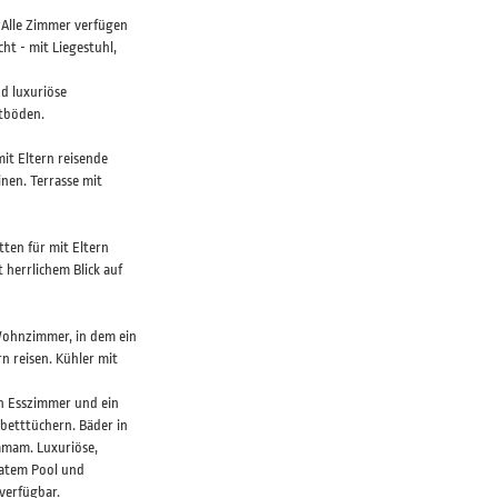
 Alle Zimmer verfügen
ht - mit Liegestuhl,
d luxuriöse
tböden.
it Eltern reisende
nen. Terrasse mit
ten für mit Eltern
herrlichem Blick auf
Wohnzimmer, in dem ein
n reisen. Kühler mit
ein Esszimmer und ein
betttüchern. Bäder in
mam. Luxuriöse,
vatem Pool und
 verfügbar.