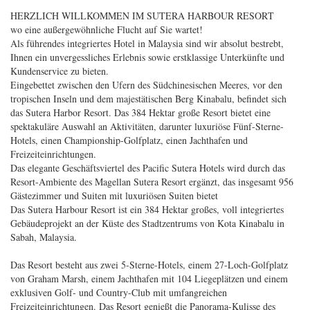
HERZLICH WILLKOMMEN IM SUTERA HARBOUR RESORT
wo eine außergewöhnliche Flucht auf Sie wartet!
Als führendes integriertes Hotel in Malaysia sind wir absolut bestrebt,
Ihnen ein unvergessliches Erlebnis sowie erstklassige Unterkünfte und
Kundenservice zu bieten.
Eingebettet zwischen den Ufern des Südchinesischen Meeres, vor den
tropischen Inseln und dem majestätischen Berg Kinabalu, befindet sich
das Sutera Harbor Resort. Das 384 Hektar große Resort bietet eine
spektakuläre Auswahl an Aktivitäten, darunter luxuriöse Fünf-Sterne-
Hotels, einen Championship-Golfplatz, einen Jachthafen und
Freizeiteinrichtungen.
Das elegante Geschäftsviertel des Pacific Sutera Hotels wird durch das
Resort-Ambiente des Magellan Sutera Resort ergänzt, das insgesamt 956
Gästezimmer und Suiten mit luxuriösen Suiten bietet
Das Sutera Harbour Resort ist ein 384 Hektar großes, voll integriertes
Gebäudeprojekt an der Küste des Stadtzentrums von Kota Kinabalu in
Sabah, Malaysia.
Das Resort besteht aus zwei 5-Sterne-Hotels, einem 27-Loch-Golfplatz
von Graham Marsh, einem Jachthafen mit 104 Liegeplätzen und einem
exklusiven Golf- und Country-Club mit umfangreichen
Freizeiteinrichtungen. Das Resort genießt die Panorama-Kulisse des