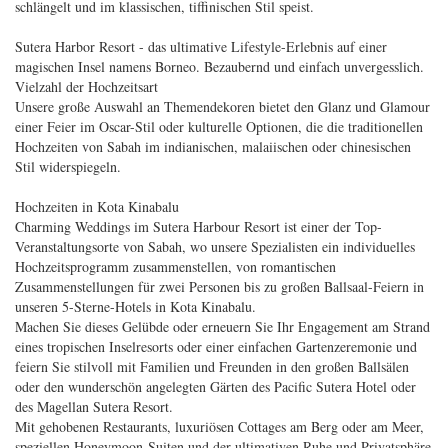
schlängelt und im klassischen, tiffinischen Stil speist.
Sutera Harbor Resort - das ultimative Lifestyle-Erlebnis auf einer
magischen Insel namens Borneo. Bezaubernd und einfach unvergesslich.
Vielzahl der Hochzeitsart
Unsere große Auswahl an Themendekoren bietet den Glanz und Glamour
einer Feier im Oscar-Stil oder kulturelle Optionen, die die traditionellen
Hochzeiten von Sabah im indianischen, malaiischen oder chinesischen
Stil widerspiegeln.
Hochzeiten in Kota Kinabalu
Charming Weddings im Sutera Harbour Resort ist einer der Top-
Veranstaltungsorte von Sabah, wo unsere Spezialisten ein individuelles
Hochzeitsprogramm zusammenstellen, von romantischen
Zusammenstellungen für zwei Personen bis zu großen Ballsaal-Feiern in
unseren 5-Sterne-Hotels in Kota Kinabalu.
Machen Sie dieses Gelübde oder erneuern Sie Ihr Engagement am Strand
eines tropischen Inselresorts oder einer einfachen Gartenzeremonie und
feiern Sie stilvoll mit Familien und Freunden in den großen Ballsälen
oder den wunderschön angelegten Gärten des Pacific Sutera Hotel oder
des Magellan Sutera Resort.
Mit gehobenen Restaurants, luxuriösen Cottages am Berg oder am Meer,
speziellen Honeymoon-Suiten und der ultimativen Ruhe und Privatsphäre