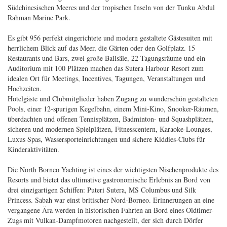
Südchinesischen Meeres und der tropischen Inseln von der Tunku Abdul
Rahman Marine Park.
Es gibt 956 perfekt eingerichtete und modern gestaltete Gästesuiten mit
herrlichem Blick auf das Meer, die Gärten oder den Golfplatz. 15
Restaurants und Bars, zwei große Ballsäle, 22 Tagungsräume und ein
Auditorium mit 100 Plätzen machen das Sutera Harbour Resort zum
idealen Ort für Meetings, Incentives, Tagungen, Veranstaltungen und
Hochzeiten.
Hotelgäste und Clubmitglieder haben Zugang zu wunderschön gestalteten
Pools, einer 12-spurigen Kegelbahn, einem Mini-Kino, Snooker-Räumen,
überdachten und offenen Tennisplätzen, Badminton- und Squashplätzen,
sicheren und modernen Spielplätzen, Fitnesscentern, Karaoke-Lounges,
Luxus Spas, Wassersporteinrichtungen und sichere Kiddies-Clubs für
Kinderaktivitäten.
Die North Borneo Yachting ist eines der wichtigsten Nischenprodukte des
Resorts und bietet das ultimative gastronomische Erlebnis an Bord von
drei einzigartigen Schiffen: Puteri Sutera, MS Columbus und Silk
Princess. Sabah war einst britischer Nord-Borneo. Erinnerungen an eine
vergangene Ära werden in historischen Fahrten an Bord eines Oldtimer-
Zugs mit Vulkan-Dampfmotoren nachgestellt, der sich durch Dörfer