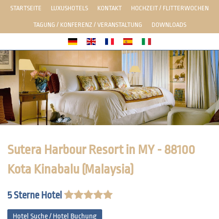
STARTSEITE
LUXUSHOTELS
KONTAKT
HOCHZEIT / FLITTERWOCHEN
TAGUNG / KONFERENZ / VERANSTALTUNG
DOWNLOADS
Sutera Harbour Resort in MY - 88100
Kota Kinabalu (Malaysia)
5 Sterne Hotel
Hotel Suche / Hotel Buchung